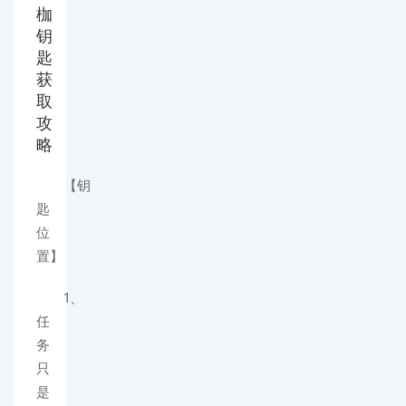
枷
钥
匙
获
取
攻
略
【钥
匙
位
置】
1、
任
务
只
是