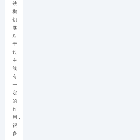
铁
枷
钥
匙
对
于
过
主
线
有
一
定
的
作
用，
很
多