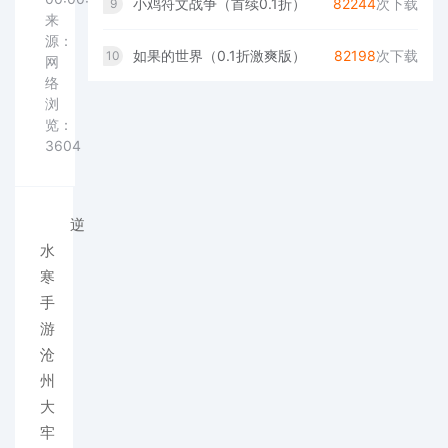
小鸡符文战争（首续0.1折）
82244
次下载
9
来
源：
如果的世界（0.1折激爽版）
82198
次下载
10
网
络
浏
览：
3604
逆
水
寒
手
游
沧
州
大
牢