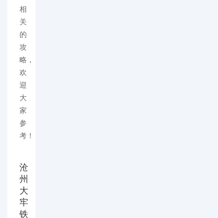
相
关
的
攻
略，
欢
迎
大
家
参
考！
沧
州
大
牢
铁