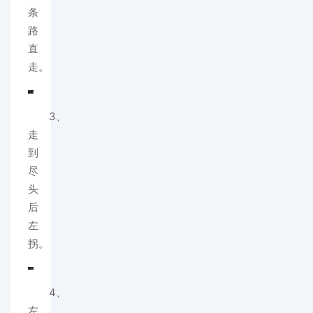
条
路
直
走。
3、
走
到
尽
头
后
左
拐。
4、
左