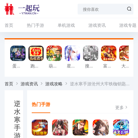
首页
热门手游
单机游戏
游戏资讯
游戏专题
蛋国志（送关云蛋刷充）变态版
跑跑军团（1元秒杀甄姬霸牛）变态版
葫芦兄弟：七子降妖（高倍代金返利版）变态版
星云纪（内置修改全民狂飙）变态版
搜仙记（送宇文拓GM商城）变态版
富甲萌国（0.1折）变态版
大圣外传（首续0.1折）变态版
首页
游戏资讯
游戏攻略
逆水寒手游沧州大牢铁枷钥匙在哪 具体位置分享(逆水寒手游沧州大牢铁枷钥匙)
逆
热门手游
更多
水
寒
手
游