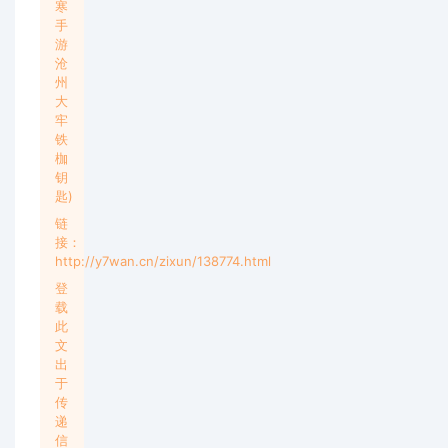
寒
手
游
沧
州
大
牢
铁
枷
钥
匙)
链
接：
http://y7wan.cn/zixun/138774.html
登
载
此
文
出
于
传
递
信