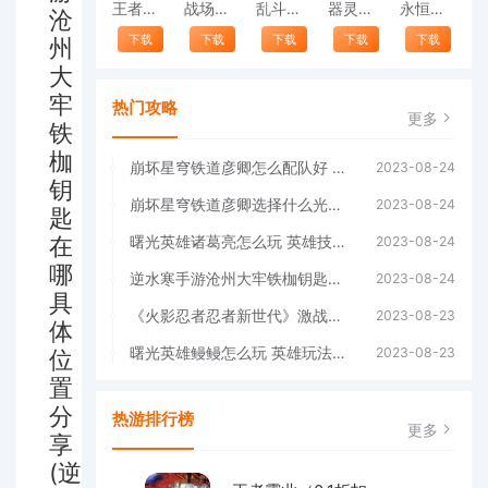
王者霸业（0.1折扣版）
战场女神（首续0.1折）
乱斗三国（0.1折猛将无双）
器灵宝塔（首续0.1折）
永恒部落（首续0.1折）
沧
下载
下载
下载
下载
下载
州
大
牢
热门攻略
更多
铁
枷
崩坏星穹铁道彦卿怎么配队好 阵容搭配攻略(崩坏星穹铁道彦卿培养攻略)
2023-08-24
钥
崩坏星穹铁道彦卿选择什么光锥好 最佳光锥推荐(崩坏星穹铁道彦卿光锥)
2023-08-24
匙
在
曙光英雄诸葛亮怎么玩 英雄技能搭配(曙光英雄诸葛亮怎么玩)
2023-08-24
哪
逆水寒手游沧州大牢铁枷钥匙在哪 具体位置分享(逆水寒手游沧州大牢铁枷钥匙)
2023-08-24
具
《火影忍者忍者新世代》激战九尾玩法介绍&阵容推荐(火影忍者忍者新世代新区开服2023)
2023-08-23
体
曙光英雄鳗鳗怎么玩 英雄玩法介绍(曙光英雄免费领取5000龙晶)
2023-08-23
位
置
分
热游排行榜
更多
享
(逆