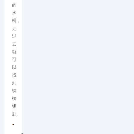
的
水
桶，
走
过
去
就
可
以
找
到
铁
枷
钥
匙。