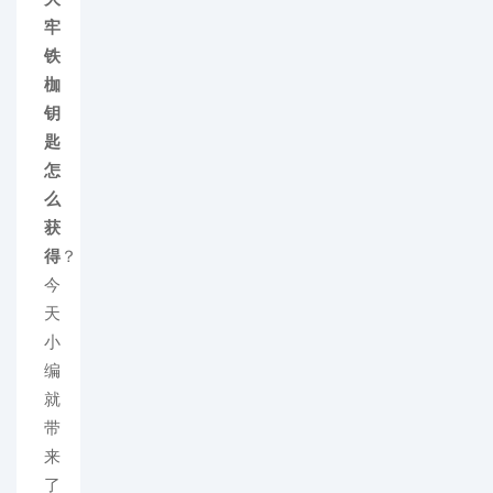
牢
铁
枷
钥
匙
怎
么
获
得
？
今
天
小
编
就
带
来
了