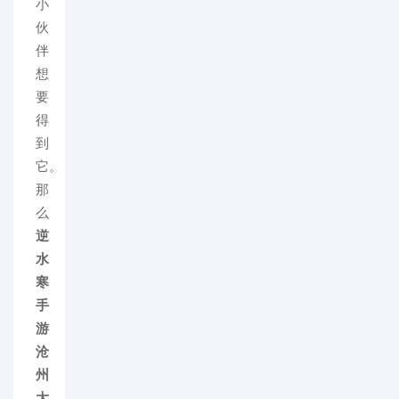
小
伙
伴
想
要
得
到
它。
那
么
逆
水
寒
手
游
沧
州
大