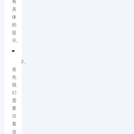
有
具
体
的
提
示。
2、
首
先
我
们
需
要
沿
着
这