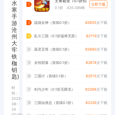
王者霸业（0.1折扣
水
立即下载
1
0.1折
435.08MB
寒
手
游
战场女神（首续0.1折）
82855
次下载
2
沧
州
乱斗三国（0.1折猛将无双）
82719
次下载
3
大
牢
器灵宝塔（首续0.1折）
82680
次下载
4
铁
枷
永恒部落（首续0.1折）
82674
次下载
5
钥
匙)
三国计（首续0.1折）
82515
次下载
6
时
剑与少年（0.1折无限充）
82396
次下载
7
间：
2023-
三国仙侠志（首续0.1折）
82326
次下载
8
08-
24
00:00:00