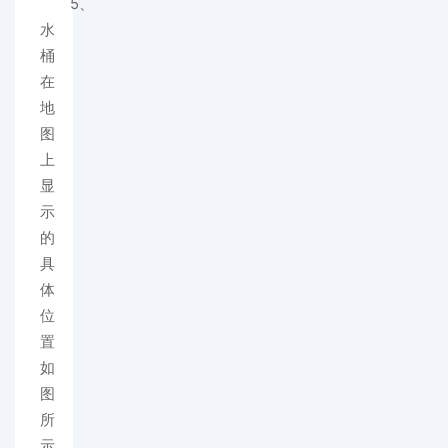
5、
水
桶
在
地
图
上
显
示
的
具
体
位
置
如
图
所
示。