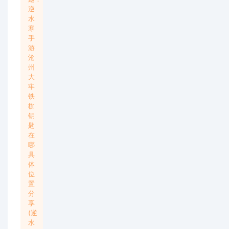
逆
水
寒
手
游
沧
州
大
牢
铁
枷
钥
匙
在
哪
具
体
位
置
分
享
(逆
水