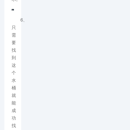
6、
只
需
要
找
到
这
个
水
桶
就
能
成
功
找