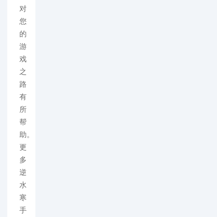
对
您
的
游
戏
之
路
有
所
帮
助。
更
多
逆
水
寒
手