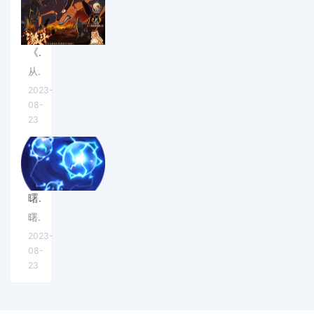
《火影忍者忍者新世代》激战九尾玩法介绍&阵容推荐(火影忍者忍者新世代新区开服2023)
从前有妖狐作祟，妖狐生九尾，狐动其尾，则山崩海啸，百姓深受其扰，因此集结忍者，但众多忍者都难以抵御降服妖狐，忍界告急。
2023-
08-
23
曙光英雄鳗鳗怎么玩 英雄玩法介绍(曙光英雄免费领取5000龙晶)
曙光英雄这款MOBA游戏可以说非常的良心，很多小伙伴都入坑了曙光英雄，今天小编就带来了曙光英雄鳗鳗玩法攻略，快来试试吧！
2023-
08-
23