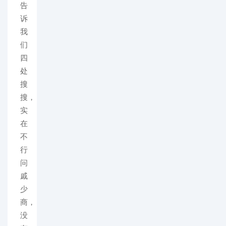
告
诉
我
们
四
处
搜
搜，
实
在
不
行
问
戚
少
商，
没