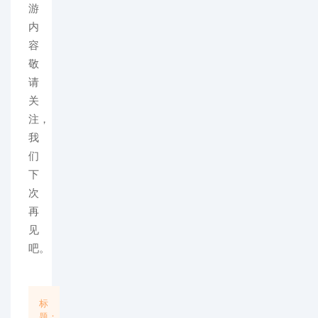
游
内
容
敬
请
关
注，
我
们
下
次
再
见
吧。
标
题：