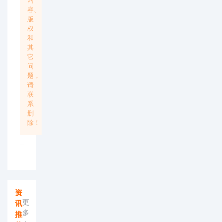
容、
版
权
和
其
它
问
题，
请
联
系
删
除！
资
更
讯
多
推