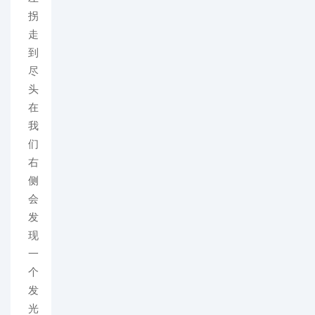
拐
走
到
尽
头
在
我
们
右
侧
会
发
现
一
个
发
光