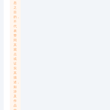
息
之
目
的，
不
代
表
赞
同
其
观
点
或
证
实
其
描
述，
如
涉
及
作
品
内