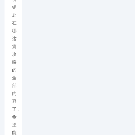
钥
匙
在
哪
这
篇
攻
略
的
全
部
内
容
了，
希
望
能