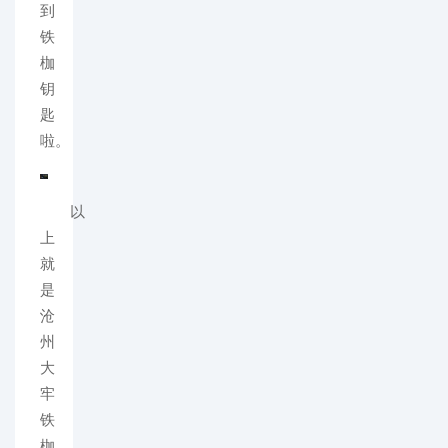
到
铁
枷
钥
匙
啦。
以
上
就
是
沧
州
大
牢
铁
枷