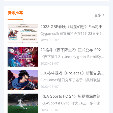
资讯推荐
更多
2023 GBF春晚《碧蓝幻想》Fes定于12/23-24进行
Cygames近日宣布将会在12月23日至24日期间在东京台场的东京国际展示场西展厅和南展厅举办2023年的《碧蓝幻想》Fes展会，本次展会中也会有大量的新内容和活动展示，具体的信息感兴趣的玩家可以关注一下。GranblueFant
2023-08-07
2D格斗《夜下降生2》正式公布 2024年登陆多平台
《夜下降生2（UnderNightIn-BirthIISys:Celes）》是一款2D格斗游戏续作，游戏由发行商ArcSystemWorks和开发商French-Bread宣布将会在2024年上线PS5、PS4、任天堂Switch主机和PC（Steam）平台，游戏支持对战回滚网络
2023-08-07
LOL格斗游戏《Project L》新预告展示亚索及更多内容(LOL格斗游戏)
RiotGames近日分享了基于《英雄联盟》系列的衍生格斗作品：“ProjectL”的新预告内容，本次在预告中官方展示了游戏中的新角色亚索，具体的信息感兴趣的玩家可以了解一下。同原作Moba游戏一样，亚索是一位剑术大师，
2023-08-07
《EA Sports FC 24》新视频深度剖析比赛日体验
《EASportsFC24》作为EA三十多年来的首款不包含FIFA正式授权许可的足球模拟游戏，近日发布了一个新的视频对游戏中的比赛日体验优化进行解析，游戏即便没有FIFA的授权也得到了可观的授权。在《EASportsFC24》中，厂商
2023-08-07