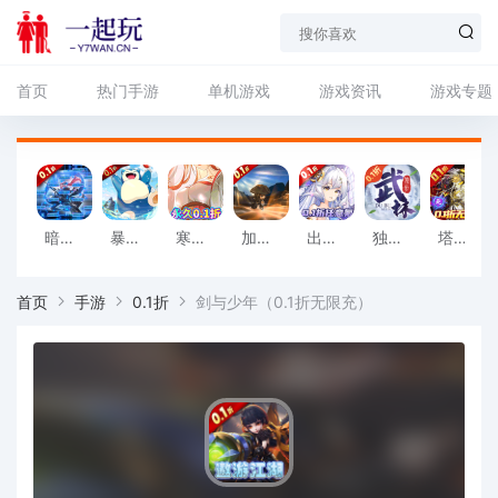
首页
热门手游
单机游戏
游戏资讯
游戏专题
暗夜圣徒（首续0.1折）
暴击猎人（0.1折扣版）
寒刃（永久0.1折）
加勒比海盗：启航（首续0.1折）
出击吧主公（0.1折）
独步武林（0.1折激爽版）
塔防镇魂师（0.1折无限充）
首页
手游
0.1折
剑与少年（0.1折无限充）