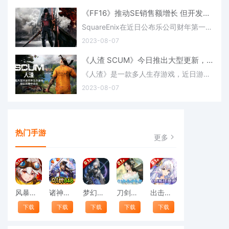
《FF16》推动SE销售额增长 但开发成本使利润下降
SquareEnix在近日公布乐公司财年第一季度的财务业绩，其中包含了游戏《最终幻想16》发售后的影响。根据财报中表示，在2023年4月1日至6月30日期间，整个公司的净销售额为856.69亿日元（同比增长14.4%），营业收入为30
2023-08-07
《人渣 SCUM》今日推出大型更新，同时完全支持中文语言
《人渣》是一款多人生存游戏，近日游戏的发行商Jagex和开发商Gamepires推出了该作的最新更新内容——“Smokin'Hot”，本次更新中游戏在Steam平台还开启了6折促销活动，更新改进了游戏的男角色模型，还加入了新的敌人
2023-08-07
热门手游
更多
风暴幻想（首续0.1折）
诸神国度（首续0.1折）
梦幻七雄（首续0.1折）
刀剑萌侠（0.1折乱世红颜）
出击吧主公（0.1折）
下载
下载
下载
下载
下载