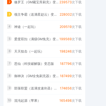
修罗王（GM藏宝库刷充）变态版
239573
次下载
2
领主争霸（送满星赵云）变态版
228002
次下载
3
神途（一起玩）
209519
次下载
4
爱度双扣（满级GM免充）变态版
199569
次下载
5
天天狙击（一起玩）
198246
次下载
6
思仙（科技破解版）变态版
187796
次下载
7
御神决（GM全免刷充器）变态版
187499
次下载
8
部落联盟（送满攻速剑圣）变态版
174656
次下载
9
混沌起源（苹果）
165498
次下载
10