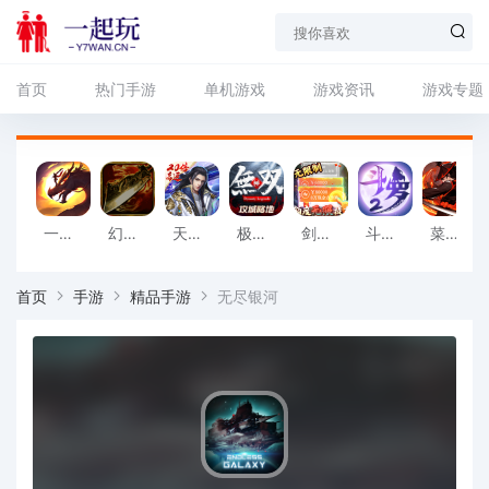
首页
热门手游
单机游戏
游戏资讯
游戏专题
一刀传世_3倍充值元宝_
幻魔之眼_0.1折经典传世_
天逆_20倍高返_
极无双（送十连抽）变态版
剑与江山（额度无限提充）变态版
斗罗大陆2绝世唐门__
菜鸟小忍者变态版
首页
手游
精品手游
无尽银河