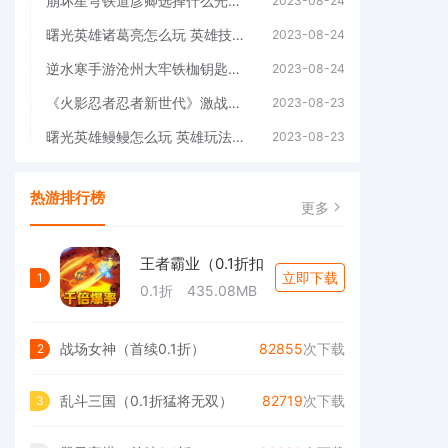
崩坏星穹铁道彦卿选择什么光锥好 最佳光锥推荐(崩坏星穹铁道彦卿光锥)
2023-08-24
曙光英雄诸葛亮怎么玩 英雄技能搭配(曙光英雄诸葛亮怎么玩)
2023-08-24
逆水寒手游沧州大牢铁枷钥匙在哪 具体位置分享(逆水寒手游沧州大牢铁枷钥匙)
2023-08-24
《火影忍者忍者新世代》激战九尾玩法介绍&阵容推荐(火影忍者忍者新世代新区开服2023)
2023-08-23
曙光英雄鳗鳗怎么玩 英雄玩法介绍(曙光英雄免费领取5000龙晶)
2023-08-23
热游排行榜
更多
王者霸业（0.1折扣
立即下载
1
0.1折
435.08MB
战场女神（首续0.1折）
82855
次下载
2
乱斗三国（0.1折猛将无双）
82719
次下载
3