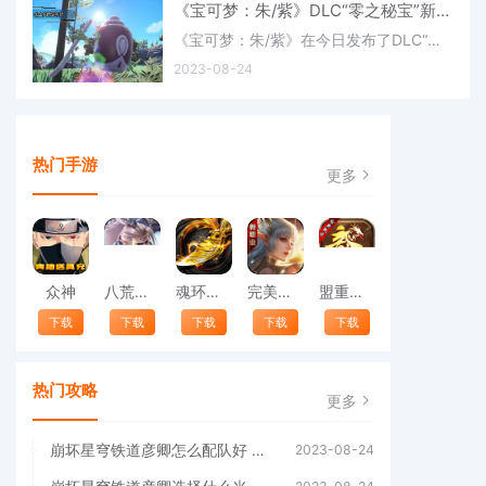
《宝可梦：朱/紫》DLC“零之秘宝”新宝可梦：斯魔茶(宝可梦朱紫手机版兑换码)
《宝可梦：朱/紫》在今日发布了DLC“零之秘宝”新宝可梦“斯魔茶”的宣传视频，这个宝可梦是在北上乡新发现的宝可梦，虽然外表和来悲茶相似，但是其实有很大的区别，具体的信息感兴趣的玩家可以了解一下。《宝可梦：
2023-08-24
热门手游
更多
众神
八荒寻仙录
魂环攻速2
完美世界：诸神之战
盟重英雄之斗罗传奇
下载
下载
下载
下载
下载
热门攻略
更多
崩坏星穹铁道彦卿怎么配队好 阵容搭配攻略(崩坏星穹铁道彦卿培养攻略)
2023-08-24