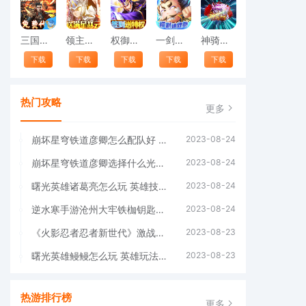
三国之空城计（免支付无限代充）
领主争霸（送满星赵云）
权御三国（指尖国战）
一剑屠龙（送充送神将）
神骑世界（送GM无限充）
下载
下载
下载
下载
下载
热门攻略
更多
崩坏星穹铁道彦卿怎么配队好 阵容搭配攻略(崩坏星穹铁道彦卿培养攻略)
2023-08-24
崩坏星穹铁道彦卿选择什么光锥好 最佳光锥推荐(崩坏星穹铁道彦卿光锥)
2023-08-24
曙光英雄诸葛亮怎么玩 英雄技能搭配(曙光英雄诸葛亮怎么玩)
2023-08-24
逆水寒手游沧州大牢铁枷钥匙在哪 具体位置分享(逆水寒手游沧州大牢铁枷钥匙)
2023-08-24
《火影忍者忍者新世代》激战九尾玩法介绍&阵容推荐(火影忍者忍者新世代新区开服2023)
2023-08-23
曙光英雄鳗鳗怎么玩 英雄玩法介绍(曙光英雄免费领取5000龙晶)
2023-08-23
热游排行榜
更多