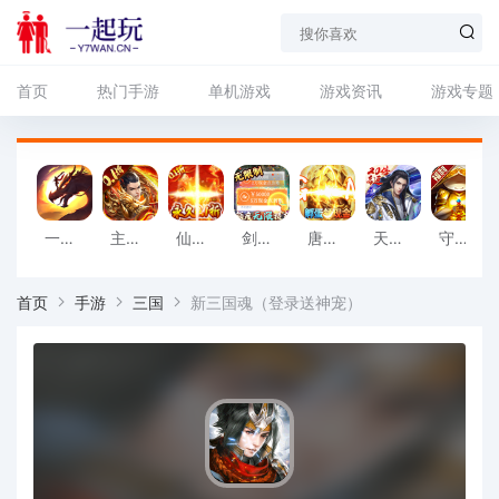
首页
热门手游
单机游戏
游戏资讯
游戏专题
一刀传世_3倍充值元宝_
主宰无双_首续0.1折_
仙侠传奇_0.1折福利版_
剑与江山（额度无限提充）变态版
唐门六道（送内部GM刷充）变态版
天逆_20倍高返_
守望英雄_十倍高返版_
首页
手游
三国
新三国魂（登录送神宠）