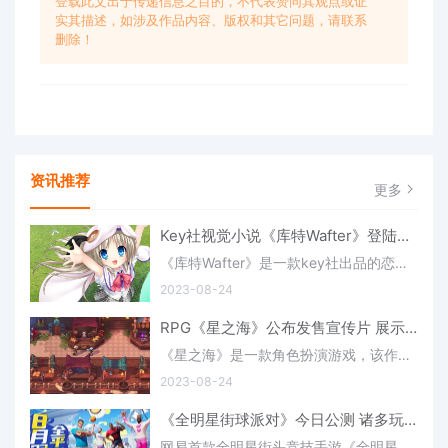
登载此文出于传递信息之目的，不代表赞同其观点或证
实其描述，如涉及作品内容、版权和其它问题，请联系
删除！
资讯推荐
更多
Key社视觉小说《库特Wafter》登陆Switch 11月22日发售
《库特Wafter》是一款key社出品的恋爱视觉小说游戏，该作由Fami通速报Ryokutya2089透露游戏会在11月22日登陆日本地区的Switch，游戏由PROTOTYPE发行，售价5280日元，该作包含了新的功能以及图鉴鉴赏模式，同时也是《
2023-08-24
RPG《星之海》公布发售宣传片 展示新可玩角色(《星之海》 作者:卫风)
《星之海》是一款角色扮演游戏，该作由开发商SabotageStudio发布了游戏的发售宣传片，本次宣传片中展示了游戏的第四个可玩角色以及游戏的艺术风格、地图、敌人、Boss和辅助系统等内容。该作会在8月29日正式发售，上
2023-08-24
《全明星街球派对》今日公测 诸多玩法等你来战(全明星街球派对下载)
网易首款全明星街头竞技手游《全明星街球派对》公测今日正式开启！体验沉浸式的街球对抗，与诸多篮球巨星一起“并肩作战”！