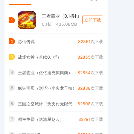
王者霸业（0.1折扣
立即下载
1
0.1折
435.08MB
炼仙传说
82861
次下载
2
战场女神（首续0.1折）
82855
次下载
3
王者霸业（亿亿送充爽爽爽）
82854
次下载
4
疯狂宝贝（送毕业小火龙千抽）
82838
次下载
5
三国之空城计（免支付无限代充）
82808
次下载
6
领主争霸（送满星赵云）
82791
次下载
7