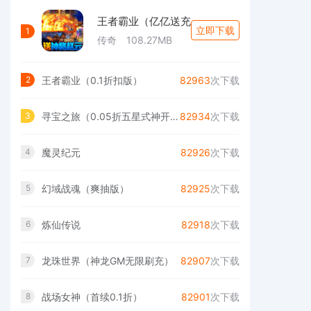
王者霸业（亿亿送充
立即下载
1
传奇
108.27MB
王者霸业（0.1折扣版）
82963
次下载
2
寻宝之旅（0.05折五星式神开局）游戏
82934
次下载
3
魔灵纪元
82926
次下载
4
幻域战魂（爽抽版）
82925
次下载
5
炼仙传说
82918
次下载
6
龙珠世界（神龙GM无限刷充）
82907
次下载
7
战场女神（首续0.1折）
82901
次下载
8