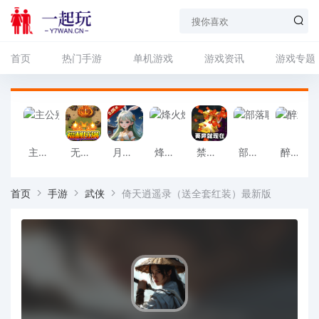
首页
热门手游
单机游戏
游戏资讯
游戏专题
主公别闹（0.05折红颜送充）最新版
无敌战舰（狂爆火龙福利版）中文版
月光之城（0.05折免费648代金券）安卓版
烽火燎原（0.05折免费版）最新
禁地之战（三职业爆充送红包）最新
部落联盟（塔防0.1折每日送代金券）官方下载
醉武侠（0.1折定制版）正版
首页
手游
武侠
倚天逍遥录（送全套红装）最新版