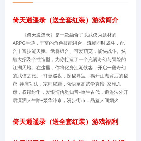
倚天逍遥录（送全套红装）游戏简介
《倚天逍遥录》是一款融合了以武侠为题材的
ARPG手游，丰富的角色技能组合、流畅即时战斗，配
合丰富技能天赋、武将组合、可爱萌宠，畅快战斗。炫
酷大招及个性造型，为你打造了一个充满奇幻与冒险的
江湖天地。在这里，你将化身江湖侠客，开启一段奇幻
的武侠之旅。-打更巡夜，探秘寻宝，揭开江湖背后的秘
密-神庙功法，宗师秘籍，领悟至高武学真谛-家族恩
怨，权谋纷争，爱恨情仇觅知音-重生古代，逍遥法外开
启潇洒人生路-繁华汴京，漫步街市，品鉴人间烟火
倚天逍遥录（送全套红装）游戏福利