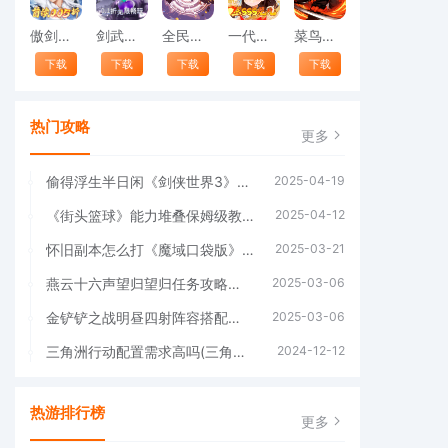
傲剑情缘（首续0.05折）游戏
剑武（神捕断案0.1折）
全民武馆（满星地藏刷充）
一代掌门（内置0.1折送SSS龙儿）最新版本
菜鸟小忍者（优选）
下载
下载
下载
下载
下载
热门攻略
更多
偷得浮生半日闲《剑侠世界3》江湖春日休闲攻略(再偷浮生两贯钱)
2025-04-19
《街头篮球》能力堆叠保姆级教程2025年版
2025-04-12
怀旧副本怎么打《魔域口袋版》限时副本攻略(怀旧服各副本任务一览)
2025-03-21
燕云十六声望归望归任务攻略方法(燕云十六声望归望归)
2025-03-06
金铲铲之战明昼四射阵容搭配推荐(金铲铲之战国际服)
2025-03-06
三角洲行动配置需求高吗(三角洲行动配置需求手机)
2024-12-12
热游排行榜
更多