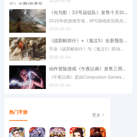
2025-05-06
《光与影：33号远征队》发售十天Steam在线人数突破14.5万人
2025年的游戏市场，RPG游戏依旧风光无限，众多热门游戏都在该类型下找到了自己的细分领域。《天国：拯救2》以其深刻的故事线和历史背景，让玩家沉浸在一个充满挑战
2025-05-05
《战双帕弥什》×《鬼泣5》全新预告：V哥邪魅一笑太销魂！(百度贴吧战双帕弥什)
手游《战双帕弥什》与《鬼泣5》联动版本【幻寂鸣泣曲】即将在5月22日开启，但丁和维吉尔这对“相爱相杀”的兄弟俩将会作为联动角色加入游戏中，今日官方公开了一则全新的联动预告PV「启幕」，展示了游戏角色“阿尔法”和V哥对打的
2025-05-04
动作冒险游戏《午夜以南》发售三周玩家数突破一百万人(动作冒险的游戏有哪些)
《午夜以南》是由Compulsion Games开发的第三人称动作冒险游戏，于2025年4月8日正式发售，登陆了Xbox Series X|S主机及PC平台，并
2025-05-04
热门手游
更多