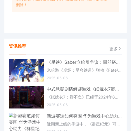
删除！
资讯推荐
更多
《星铁》Saber立绘引争议：黑丝搭配到底合不合适？(《星铁》纪念画册)
米哈游《崩坏：星穹铁道》联动《Fate/Stay Night》已于今年五一期间正式官宣，同时确认将有联动角色Saber和Archer来到游戏中，后者还将免费赠送。 但随着联动活动到来的，还有两名角色的立绘造型，其中Sab
2025-05-06
中式悬疑剧情解谜游戏《纸嫁衣7卿不负》已上架Steam(中式悬疑剧情解谜手游)
《纸嫁衣7：卿不负》已经于2024年8月9日上线移动平台，并在民俗、剧情、视觉以及心跳指数上都有所升级。最近，这款游戏也上架了Steam平台，但官方尚未公布具体
2025-05-06
新游赛道如何突围 华为游戏中心助力《群星纪元》出圈(新赛车突围怎样玩的视频吗)
近期新上线的手游中，《群星纪元》可谓赚足了眼球，其凭借星际科幻+SLG的设定不仅斩获2025年中国科幻大会第三届科幻星球大赛“科幻游戏作品冠军”，还登上了央视的舞台。