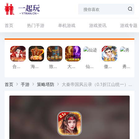
首页
热门手游
单机游戏
游戏资讯
游戏专题
合体三国（0.05折开箱渡劫）最新版本
海岛传奇（西游专属无限刀）最新版本
致命狙击（暗黑悟空传奇）官方版
大圣之怒（0.1折西游后传）中文版
仙迹（西游降妖0.05折）安卓版
傲剑情缘（GM版本）最新版
勇者大暴走（0.1折免费特权版）官方下载
首页
手游
策略塔防
大秦帝国风云录（0.1折江山统一）官方下载