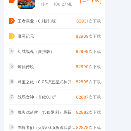
1
传奇
108.27MB
王者霸业（0.1折扣版）
82931
次下载
2
魔灵纪元
82909
次下载
3
幻域战魂（爽抽版）
82899
次下载
4
炼仙传说
82899
次下载
5
寻宝之旅（0.05折五星式神开局）游戏
82895
次下载
6
战场女神（首续0.1折）
82887
次下载
7
烽火戏诸侯（15倍返利）最新
82882
次下载
8
剑舞者们（火影0.05折送我爱罗）手机版
82878
次下载
9