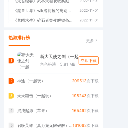
《太吾绘卷》武林大会获取奖励条件(太吾绘卷武林盟主有什么用)
2022-11-01
《魔兽世界》wlk洛莉拉的离别赠礼任务攻略(魔兽世界wlk肩部附魔)
2022-11-01
《禁闭求生》碎石者突变解锁条件(禁闭求生碎石炮台怎么解锁)
2022-11-01
热游排行榜
更多
新大天使之剑（一起
立即下载
1
角色扮演
5.81 MB
神途（一起玩）
209513
次下载
2
天天狙击（一起玩）
198243
次下载
3
混沌起源（苹果）
165492
次下载
4
召唤英雄（真万充无限破解）变态版（一起玩）
161062
次下载
5