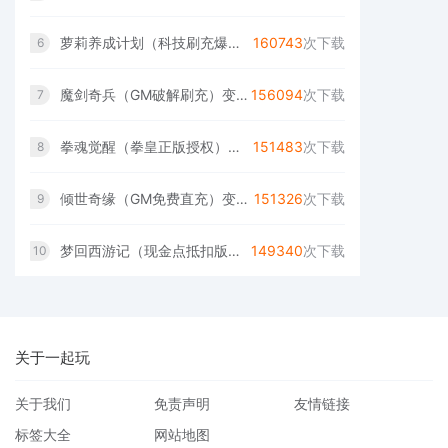
萝莉养成计划（科技刷充爆衣版）变态版
160743
次下载
6
魔剑奇兵（GM破解刷充）变态版
156094
次下载
7
拳魂觉醒（拳皇正版授权）变态版（一起玩）
151483
次下载
8
倾世奇缘（GM免费直充）变态版（一起玩）
151326
次下载
9
梦回西游记（现金点抵扣版）变态版（一起玩）
149340
次下载
10
关于一起玩
关于我们
免责声明
友情链接
标签大全
网站地图