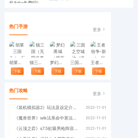
热门手游
更多
胡莱三国3（一起玩）
猫三国（无限送真充）（苹果）
梦幻甬城（领万充送百兆）（一起玩）
三国之空城计（送神将十万真充）（苹果）
王者纷争-新（一起玩）
下载
下载
下载
下载
下载
热门攻略
更多
《装机模拟器2》玩法及设定介绍(装机模拟器2缺少的电缆bug)
2022-11-01
《魔兽世界》wlk法系命中算法介绍(魔兽世界wlk是什么意思)
2022-11-01
《云顶之弈》s7.5虹吸男枪阵容玩法攻略(云顶之弈s7.5护卫ez)
2022-11-01