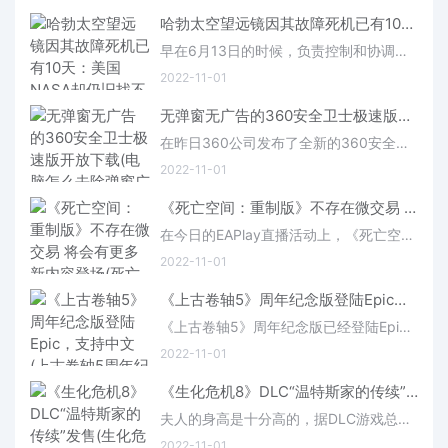
哈勃太空望远镜因其故障死机已有10天：美国NASA却仍旧找不到故障原因所在。(哈勃太空望远镜纪录片)
早在6月13日的时候，负责控制和协调哈勃望远镜所有科学设备的电脑突然崩溃，随即进入安全模式，但故障原因一直查不清。时至今日美国NASA依旧找不到故障出现的原因。
2022-11-01
无弹窗无广告的360安全卫士极速版开放下载(电脑怎么去除弹窗广告)
在昨日360公司发布了全新的360安全卫士极速版，并且强调了这款安全卫士没有弹窗和广告，而且是永久免费的。目前360安全卫士极速版已经正式的开放下载了。
2022-11-01
《死亡空间：重制版》不存在微交易 将会有更多新内容登场(死亡空间重制版有中文吗)
在今日的EAPlay直播活动上，《死亡空间：重制版》登上了大众的视野，新的重置版使用了寒霜引擎打造，在优化原作的同时不改变原作独特的韵味。但是EA的游戏都很喜欢整微交易，让玩家氪金。那么《死亡空间：重制版》有没有微交易呢？在IGN的采访中制作人回答了这个问题。
2022-11-01
《上古卷轴5》周年纪念版登陆Epic，支持中文(上古卷轴5周年纪念版新增内容)
《上古卷轴5》周年纪念版已经登陆Epic商店了，游戏是支持中文的，目前上线的还有标准版游戏，《上古卷轴5》周年纪念版囊括了超多精彩内容。​
2022-11-01
《生化危机8》DLC“温特斯家的传续”发售(生化危机8dlc免费吗)
夫人的身高是十分高的，据DLC游戏总监木下健人透露，这次DLC“温特斯家的传续”里面夫人的大小进行了调整，这是为了防止夫人撞到天花板。《生化危机8》DLC“温特斯家的传续”将于10月28日推出，将增添大量新内容，包括“萝丝之影”故事，将终结温特斯家族故事，以及第三人称视角模式和新的雇佣兵内容。在“佣
2022-11-01